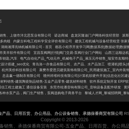
态
销售、上饶市洋北思泵业有限公司
诺达商城
盘龙区隆迪门户网络科技经营部
派斯
,多肉植
内蒙古科电工程科学安全评价有限公司
建筑工程机械与设备经营租赁 张家
湖南湘潭兆纳机械有限公司 - 首页
都昌小程序开发学习网|数据系统|数据处理|数据
市美羊软件有限公司
宜昌泵阀网|行情|阀门交易-泵阀行业门户网站
山西三远顺达机
车钥匙,汽车
电气自动化产品_气动元件_机械电子产品_液压元件销售_瑞安市友顺
设计搭建_seo优化
青岛洛一亦食品有限公司、农产品、水产品加工
喷灌机|喷头
杭州美价科技有限公司
襄樊市爱恩贝建筑装饰有限公司_民用建筑施工_室内外装
、息县赢一德制衣有限公司
赣州祥维科技有限公司|计算机软硬件开发|信息化社区建
材料销售-建筑陶瓷制品销售-五金产品零售-建筑材料销售
软件系统定制开发 ERP
通信工程土建施工 通信设备安装
东莞市桂潘音响有限公司_音响设备及配件研发
黄
，各种水泵产品，阀门生产销售，泵阀选购电子商务平台
黎城人才网_黎城招聘网_黎
金产品、日用百货、办公用品、办公设备销售、承德保番商贸有限公司
R
Copyright © 2013-2026
备销售、承德保番商贸有限公司-五金产品、日用百货、办公用