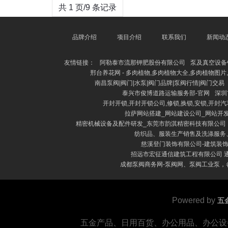
共 1 页/9 条记录
品牌介绍
项目介绍
联系我们
新闻动
友情链接：
阿勒泰市流那钾肥股份有限公司
泵及真空设备
邢台养花网 - 多肉植物,多肉植物大全,多肉植物图片
南昌泵阀|阀门|水泵|阀门品牌|泵阀行情|阀门交易
泰兴市俊博道路运输服务部-官网
深圳
开封开锁,开封开锁公司,修锁,换锁,安锁,开封汽
拉萨网站搭建_网站建设公司_网站开发
精密机械设备及配件研发_东莞市韵淇精密科技有限公司
纺织品、服装生产销售及洗涤服务
慈溪登门装饰有限公司-建筑装饰
招远市宏征通信建筑工程有限公司 
成都泵阀商务网-泵阀网、泵阀工业泵
Powered by
五
五金产品、日用百货、办公用品、办公设