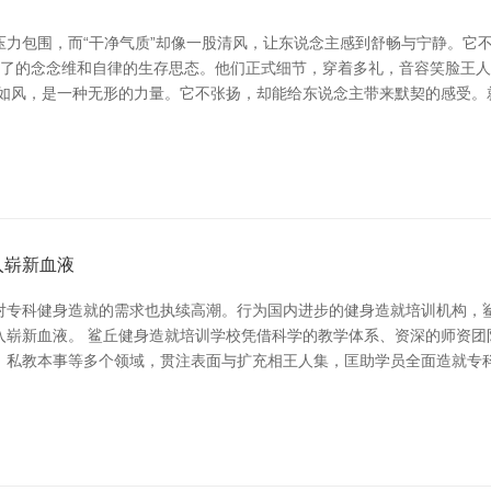
压力包围，而“干净气质”却像一股清风，让东说念主感到舒畅与宁静。它
着了了的念念维和自律的生存思态。他们正式细节，穿着多礼，音容笑脸王
新如风，是一种无形的力量。它不张扬，却能给东说念主带来默契的感受。
入崭新血液
对专科健身造就的需求也执续高潮。行为国内进步的健身造就培训机构，
入崭新血液。 鲨丘健身造就培训学校凭借科学的教学体系、资深的师资团
、私教本事等多个领域，贯注表面与扩充相王人集，匡助学员全面造就专科