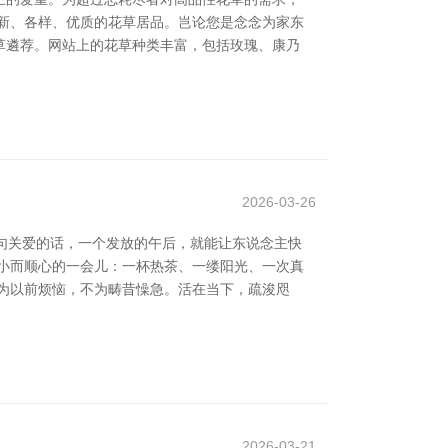
崭新、各样、优质的花草居品。岂论您是念念为家东
草遴荐。网站上的花草种类丰富，包括玫瑰、康乃
2026-03-26
句关爱的话，一个发放的午后，就能让东说念主快
小而顺心的一会儿：一杯热茶、一缕阳光、一次真
不为以前烦恼，不为畴昔懆急。活在当下，疏浚咫
2026-03-21