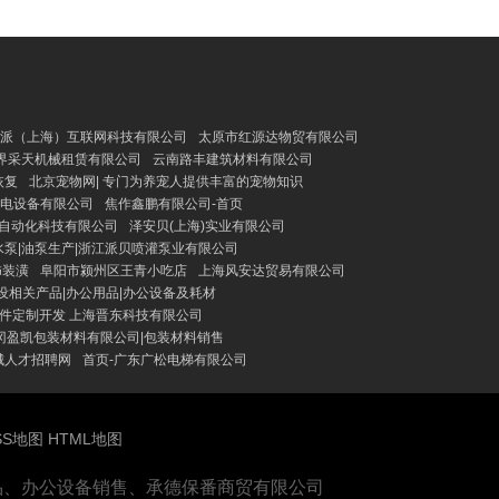
派（上海）互联网科技有限公司
太原市红源达物贸有限公司
界采天机械租赁有限公司
云南路丰建筑材料有限公司
恢复
北京宠物网| 专门为养宠人提供丰富的宠物知识
电设备有限公司
焦作鑫鹏有限公司-首页
特自动化科技有限公司
泽安贝(上海)实业有限公司
|水泵|油泵生产|浙江派贝喷灌泵业有限公司
饰装潢
阜阳市颍州区王青小吃店
上海风安达贸易有限公司
设相关产品|办公用品|办公设备及耗材
软件定制开发 上海晋东科技有限公司
冈盈凯包装材料有限公司|包装材料销售
城人才招聘网
首页-广东广松电梯有限公司
SS地图
HTML地图
品、办公设备销售、承德保番商贸有限公司