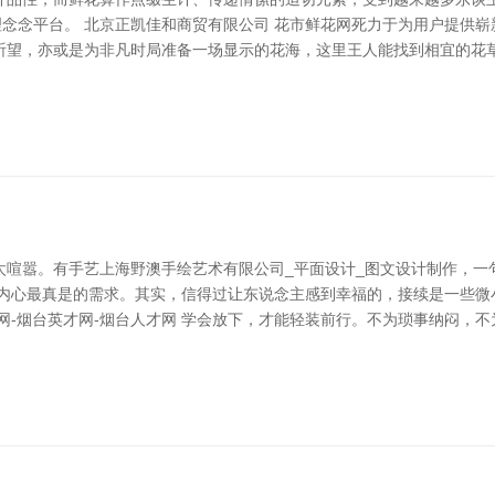
理念念平台。 北京正凯佳和商贸有限公司 花市鲜花网死力于为用户提供
祈望，亦或是为非凡时局准备一场显示的花海，这里王人能找到相宜的花
太喧嚣。有手艺上海野澳手绘艺术有限公司_平面设计_图文设计制作，一
了内心最真是的需求。其实，信得过让东说念主感到幸福的，接续是一些微
网-烟台英才网-烟台人才网 学会放下，才能轻装前行。不为琐事纳闷，