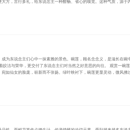
便大方，言行多礼，给东说念主一种酣畅、省心的嗅觉。这种气质，源于内
，成为东说念主们心中一抹素雅的景色。碗莲，顾名念念义，是滋长在碗
志着皎洁与荣华，更交付了东说念主们对当然之好意思的向往。 观赏一碗
，宛如仙女的脸庞，崭新而不张扬。绿叶映衬下，碗莲更显灵动，微风拂过
计品性，而鲜花算作点缀生计、传递情愫的迫切元素，受到越来越多东谈主