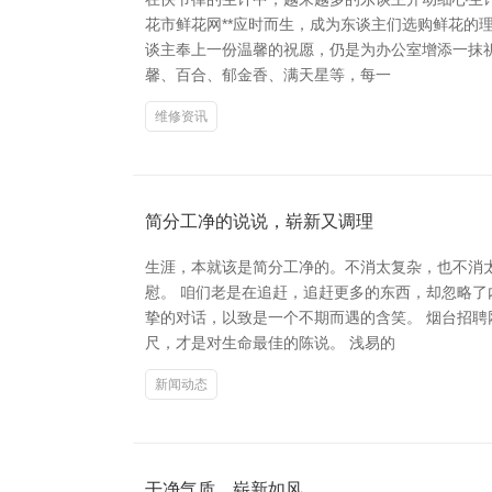
花市鲜花网**应时而生，成为东谈主们选购鲜花的
谈主奉上一份温馨的祝愿，仍是为办公室增添一抹
馨、百合、郁金香、满天星等，每一
维修资讯
简分工净的说说，崭新又调理
生涯，本就该是简分工净的。不消太复杂，也不消
慰。 咱们老是在追赶，追赶更多的东西，却忽略
挚的对话，以致是一个不期而遇的含笑。 烟台招聘
尺，才是对生命最佳的陈说。 浅易的
新闻动态
干净气质，崭新如风