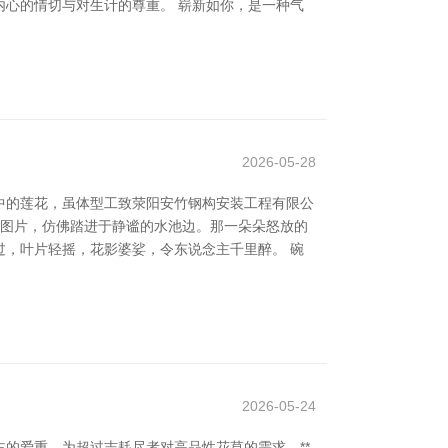
心的情切与对生计的尊重。 崭新如你，是一种气
2026-05-28
中的莲花，虽体型工致荥阳安竹钢构安装工程有限公
莲图片，仿佛踏进于静谧的水池边。那一朵朵怒放的
，叶片轻摇，花影婆娑，令东说念主千里醉。 碗
2026-05-24
的爱重。为超过志耗尽者对高品性花草的需求，**