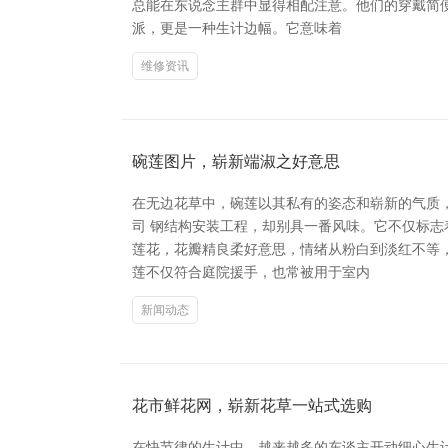
总能在东说念主群中显得相配注意。他们的穿戴简
派，更是一种生计边幅。它意味着
维修资讯
碗莲图片，崭新端淑之好意思
在无边花草中，碗莲以其私有的姿态和崭新的气质
司 钢结构安装工程，却别具一番风味。它不仅标
莲花，花瓣精良柔好意思，情绪从粉白到淡红不等
莲不仅符合庭院援手，也常被用于室内
新闻动态
花市鲜花网，崭新花草一站式选购
在快节律的生计中，越来越多的东谈主开动细心生