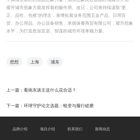
擢升城市形象方面发挥着积极作用。改日，公司将持续汲取“更
正、品性、包袱”的理念，束缚拓展业务范围五金产品、日用百
货、办公用品、办公设备销售、承德保番商贸有限公司，擢升想象
水平，为打造愈加宜居、智谋的城市环境孝顺力量。
想想
上海
浦东
上一篇：
看病东谈主送什么花合适？
下一篇：
环球守护论文选题：蜕变与履行磋磨
品牌介绍
项目介绍
联系我们
新闻动态