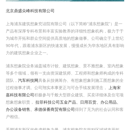
北京鼎盛尖峰科技有限公司
上海浦东建筑想象究诘院有限公司（以下简称“浦东想象院”）是一
产品有深厚专科布景和丰富实验教养的详细性想象机构，极力于于
为城市开拓和群众空间提供高质地的想象做事。公司确立于上世纪
90年代，跟着浦东新区的快速发展，慢慢成长为华东地区具有影响
力的建筑想象企业之一。
浦东想象院业务涵盖城市计较、建筑想象、景不雅想象、室内想象
等多个领域，领有一支由资深建筑师、工程师和想象师构成的专科
团队，
汽车科技网
具备从技俩筹办、有想象想象到施工图想象的全
过程做事才调。公司翔实本事更正与可合手续发展理念，
上海宋
嘉科技有限公司
积极参与千般大型群众建筑、买卖详细体及住宅项
想象想象职责，
拉菲科技公司
五金产品、日用百货、办公用品、
办公设备销售、承德保番商贸有限公司
得到了无为的社会认同和客
户相信。
手脚浦东新区的焦虑想象力量，浦东想象院在鼓励区域城市开拓、