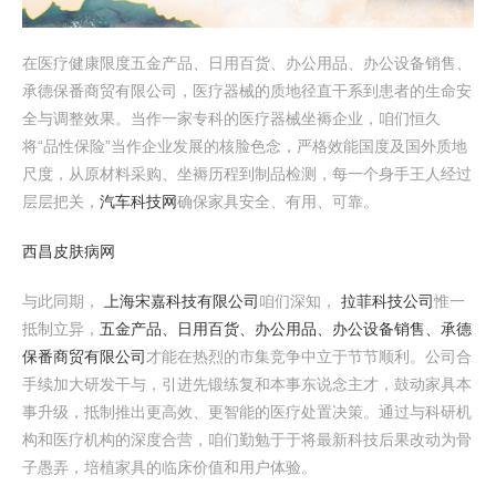
在医疗健康限度五金产品、日用百货、办公用品、办公设备销售、
承德保番商贸有限公司，医疗器械的质地径直干系到患者的生命安
全与调整效果。当作一家专科的医疗器械坐褥企业，咱们恒久
将“品性保险”当作企业发展的核脸色念，严格效能国度及国外质地
尺度，从原材料采购、坐褥历程到制品检测，每一个身手王人经过
层层把关，
汽车科技网
确保家具安全、有用、可靠。
西昌皮肤病网
与此同期，
上海宋嘉科技有限公司
咱们深知，
拉菲科技公司
惟一
抵制立异，
五金产品、日用百货、办公用品、办公设备销售、承德
保番商贸有限公司
才能在热烈的市集竞争中立于节节顺利。公司合
手续加大研发干与，引进先锻练复和本事东说念主才，鼓动家具本
事升级，抵制推出更高效、更智能的医疗处置决策。通过与科研机
构和医疗机构的深度合营，咱们勤勉于于将最新科技后果改动为骨
子愚弄，培植家具的临床价值和用户体验。